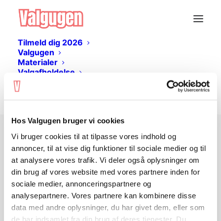
Tilmeld dig 2026
Valgugen
Materialer
Valgafholdelse
Livestream
Log ind
Hos Valgugen bruger vi cookies
Vi bruger cookies til at tilpasse vores indhold og
Ingen adgang?
annoncer, til at vise dig funktioner til sociale medier og til
at analysere vores trafik. Vi deler også oplysninger om
din brug af vores website med vores partnere inden for
Undervisningsmaterialet er gratis og kan
sociale medier, annonceringspartnere og
hentes her på siden. Du skal
logge ind
analysepartnere. Vores partnere kan kombinere disse
eller
oprette en bruger
for at tilgå
data med andre oplysninger, du har givet dem, eller som
materialet.
de har indsamlet fra din brug af deres tjenester. Du