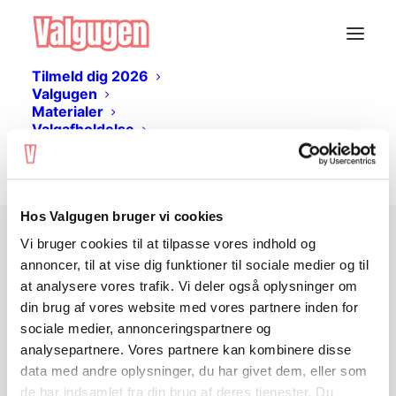
Tilmeld dig 2026
Valgugen
Materialer
Valgafholdelse
Livestream
Log ind
Hos Valgugen bruger vi cookies
Vi bruger cookies til at tilpasse vores indhold og
Ingen adgang?
annoncer, til at vise dig funktioner til sociale medier og til
at analysere vores trafik. Vi deler også oplysninger om
din brug af vores website med vores partnere inden for
Undervisningsmaterialet er gratis og kan
sociale medier, annonceringspartnere og
hentes her på siden. Du skal
logge ind
analysepartnere. Vores partnere kan kombinere disse
eller
oprette en bruger
for at tilgå
data med andre oplysninger, du har givet dem, eller som
materialet.
de har indsamlet fra din brug af deres tjenester. Du