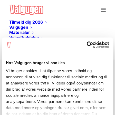
Tilmeld dig 2026
Valgugen
Materialer
Valgafholdelse
Livestream
Log ind
Hos Valgugen bruger vi cookies
Vi bruger cookies til at tilpasse vores indhold og
Ingen adgang?
annoncer, til at vise dig funktioner til sociale medier og til
at analysere vores trafik. Vi deler også oplysninger om
din brug af vores website med vores partnere inden for
Undervisningsmaterialet er gratis og kan
sociale medier, annonceringspartnere og
hentes her på siden. Du skal
logge ind
analysepartnere. Vores partnere kan kombinere disse
eller
oprette en bruger
for at tilgå
data med andre oplysninger, du har givet dem, eller som
materialet.
de har indsamlet fra din brug af deres tjenester. Du