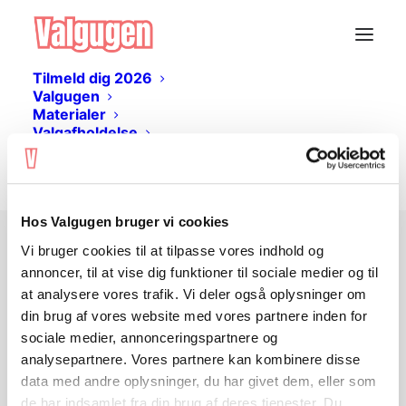
Tilmeld dig 2026
Valgugen
Materialer
Valgafholdelse
Livestream
Log ind
Hos Valgugen bruger vi cookies
Vi bruger cookies til at tilpasse vores indhold og
Ingen adgang?
annoncer, til at vise dig funktioner til sociale medier og til
at analysere vores trafik. Vi deler også oplysninger om
din brug af vores website med vores partnere inden for
Undervisningsmaterialet er gratis og kan
sociale medier, annonceringspartnere og
hentes her på siden. Du skal
logge ind
analysepartnere. Vores partnere kan kombinere disse
eller
oprette en bruger
for at tilgå
data med andre oplysninger, du har givet dem, eller som
materialet.
de har indsamlet fra din brug af deres tjenester. Du