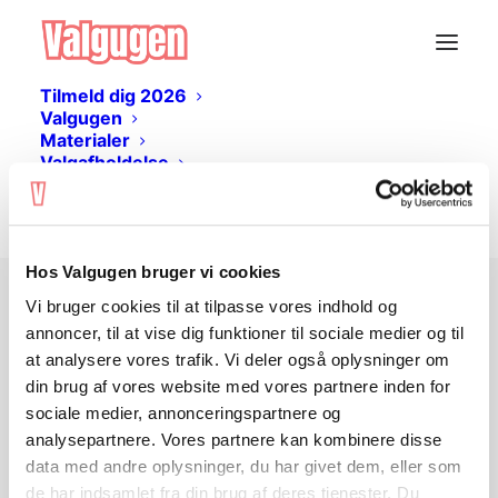
Tilmeld dig 2026
Valgugen
Materialer
Valgafholdelse
Livestream
Log ind
Hos Valgugen bruger vi cookies
Vi bruger cookies til at tilpasse vores indhold og
Ingen adgang?
annoncer, til at vise dig funktioner til sociale medier og til
at analysere vores trafik. Vi deler også oplysninger om
din brug af vores website med vores partnere inden for
Undervisningsmaterialet er gratis og kan
sociale medier, annonceringspartnere og
hentes her på siden. Du skal
logge ind
analysepartnere. Vores partnere kan kombinere disse
eller
oprette en bruger
for at tilgå
data med andre oplysninger, du har givet dem, eller som
materialet.
de har indsamlet fra din brug af deres tjenester. Du