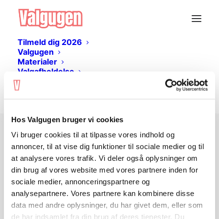
Tilmeld dig 2026
Valgugen
Materialer
Valgafholdelse
Livestream
Log ind
Hos Valgugen bruger vi cookies
Vi bruger cookies til at tilpasse vores indhold og
Ingen adgang?
annoncer, til at vise dig funktioner til sociale medier og til
at analysere vores trafik. Vi deler også oplysninger om
din brug af vores website med vores partnere inden for
Undervisningsmaterialet er gratis og kan
sociale medier, annonceringspartnere og
hentes her på siden. Du skal
logge ind
analysepartnere. Vores partnere kan kombinere disse
eller
oprette en bruger
for at tilgå
data med andre oplysninger, du har givet dem, eller som
materialet.
de har indsamlet fra din brug af deres tjenester. Du