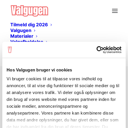
Tilmeld dig 2026
Valgugen
Materialer
Valgafholdelse
Livestream
Log ind
Hos Valgugen bruger vi cookies
Vi bruger cookies til at tilpasse vores indhold og
Ingen adgang?
annoncer, til at vise dig funktioner til sociale medier og til
at analysere vores trafik. Vi deler også oplysninger om
din brug af vores website med vores partnere inden for
Undervisningsmaterialet er gratis og kan
sociale medier, annonceringspartnere og
hentes her på siden. Du skal
logge ind
analysepartnere. Vores partnere kan kombinere disse
eller
oprette en bruger
for at tilgå
data med andre oplysninger, du har givet dem, eller som
materialet.
de har indsamlet fra din brug af deres tjenester. Du