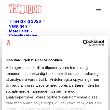
Tilmeld dig 2026
Valgugen
Materialer
Valgafholdelse
Livestream
Log ind
Hos Valgugen bruger vi cookies
Vi bruger cookies til at tilpasse vores indhold og
Ingen adgang?
annoncer, til at vise dig funktioner til sociale medier og til
at analysere vores trafik. Vi deler også oplysninger om
din brug af vores website med vores partnere inden for
Undervisningsmaterialet er gratis og kan
sociale medier, annonceringspartnere og
hentes her på siden. Du skal
logge ind
analysepartnere. Vores partnere kan kombinere disse
eller
oprette en bruger
for at tilgå
data med andre oplysninger, du har givet dem, eller som
materialet.
de har indsamlet fra din brug af deres tjenester. Du