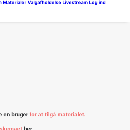
n
Materialer
Valgafholdelse
Livestream
Log ind
e en bruger
for at tilgå materialet.
rgeskemaet
her
.