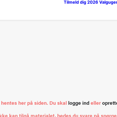
Tilmeld dig 2026
Valguge
 hentes her på siden. Du skal
logge ind
eller
oprett
g ikke kan tilgå materialet, bedes du svare på spø