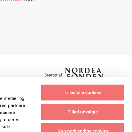
Tillad alle cookies
ale medier og
Cookies & privatlivsbetingelser
ores partnere
Tillad udvalgte
ombinere
g af deres
eside.
Kun nødvendige cookies