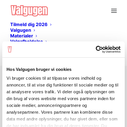
Tilmeld dig 2026
Valgugen
Materialer
Valgafholdelse
Livestream
Log ind
Hos Valgugen bruger vi cookies
Vi bruger cookies til at tilpasse vores indhold og
Ingen adgang?
annoncer, til at vise dig funktioner til sociale medier og til
at analysere vores trafik. Vi deler også oplysninger om
din brug af vores website med vores partnere inden for
Undervisningsmaterialet er gratis og kan
sociale medier, annonceringspartnere og
hentes her på siden. Du skal
logge ind
analysepartnere. Vores partnere kan kombinere disse
eller
oprette en bruger
for at tilgå
data med andre oplysninger, du har givet dem, eller som
materialet.
de har indsamlet fra din brug af deres tjenester. Du