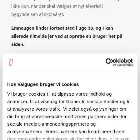
ikke kun, når der skal vælges et nyt elevråd i
begyndelsen af skoleåret.
Emneugen finder fortsat sted i uge 36, og I kan
allerede tilmelde jer ved at oprette en bruger her på
siden.
Læs mere om Valgugens tre aktiviteter nedenfor.
Hos Valgugen bruger vi cookies
Valgobservatør-
Vi bruger cookies til at tilpasse vores indhold og
uddannelsen
annoncer, til at vise dig funktioner til sociale medier og til
at analysere vores trafik. Vi deler også oplysninger om
din brug af vores website med vores partnere inden for
Valgobservatøruddannelsen er for elever i
sociale medier, annonceringspartnere og
0.-8. klasse, som har lyst til at være
analysepartnere. Vores partnere kan kombinere disse
frontløbere for demokratiske elevrådsvalg i
data med andre oplysninger, du har givet dem, eller som