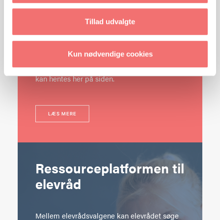
ligger i uge 36 og er for jer, som ønsker at
arbejde med elevernes demokratiske
Tillad udvalgte
dannelse og selvtillid og danne en god
ramme om det årlige elevrådsvalg.
Kun nødvendige cookies
Valg- og undervisningsmaterialer er gratis og
kan hentes her på siden.
LÆS MERE
Ressourceplatformen til
elevråd
Mellem elevrådsvalgene kan elevrådet søge