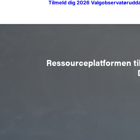
Tilmeld dig 2026
Valgobservatørudd
Ressourceplatformen til