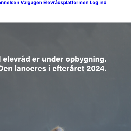
annelsen
Valgugen
Elevrådsplatformen
Log ind
 elevråd er under opbygning.
Den lanceres i efteråret 2024.