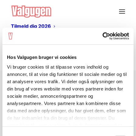
Tilmeld dig 2026
Valgugen
Materialer
Valgafholdelse
Log ind
Livestream
Log ind
Hos Valgugen bruger vi cookies
Vi bruger cookies til at tilpasse vores indhold og
Email
*
annoncer, til at vise dig funktioner til sociale medier og til
at analysere vores trafik. Vi deler også oplysninger om
din brug af vores website med vores partnere inden for
Password
*
sociale medier, annonceringspartnere og
analysepartnere. Vores partnere kan kombinere disse
data med andre oplysninger, du har givet dem, eller som
de har indsamlet fra din brug af deres tjenester. Du
Remember me
samtykker til vores cookies, hvis du fortsætter med at
anvende vores hjemmeside.
Samtykkevalg