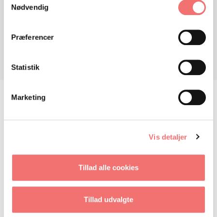
Nødvendig
Don't have an account?
Signup Now »
Lost your password?
Præferencer
Statistik
Marketing
KONTAKT OS
Vis detaljer
OM PROJEKTET
Tillad alle cookies
Tillad udvalgte