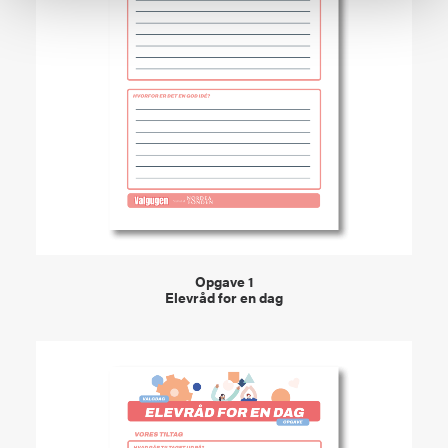
VIEW
Opgave 1
Elevråd for en dag