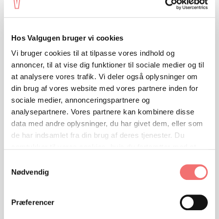
Hos Valgugen bruger vi cookies
Vi bruger cookies til at tilpasse vores indhold og
annoncer, til at vise dig funktioner til sociale medier og til
at analysere vores trafik. Vi deler også oplysninger om
din brug af vores website med vores partnere inden for
sociale medier, annonceringspartnere og
analysepartnere. Vores partnere kan kombinere disse
VIEW
data med andre oplysninger, du har givet dem, eller som
Opgave 1
Elevråd for en dag
de har indsamlet fra din brug af deres tjenester. Du
samtykker til vores cookies, hvis du fortsætter med at
anvende vores hjemmeside.
Samtykkevalg
Nødvendig
Præferencer