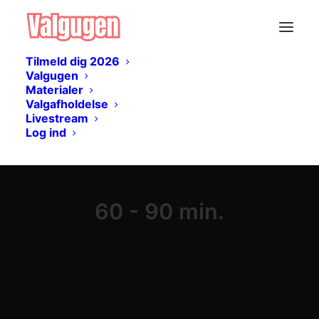
Tilmeld dig 2026
Valgugen
Materialer
Valgafholdelse
Livestream
Log ind
60 - 90 min.