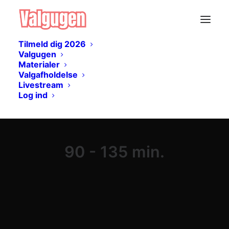
Tilmeld dig 2026
Valgugen
Materialer
Valgafholdelse
Livestream
Log ind
90 - 135 min.