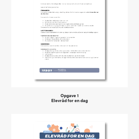
VIEW
Opgave 1
Elevråd for en dag