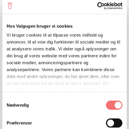
Hos Valgugen bruger vi cookies
Vi bruger cookies til at tilpasse vores indhold og
annoncer, til at vise dig funktioner til sociale medier og til
at analysere vores trafik. Vi deler også oplysninger om
din brug af vores website med vores partnere inden for
sociale medier, annonceringspartnere og
analysepartnere. Vores partnere kan kombinere disse
VIEW
data med andre oplysninger, du har givet dem, eller som
Opgave 1
Elevråd for en dag
de har indsamlet fra din brug af deres tjenester. Du
samtykker til vores cookies, hvis du fortsætter med at
anvende vores hjemmeside.
Samtykkevalg
Nødvendig
Præferencer