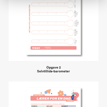
VIEW
Opgave 2
Selvtillids-barometer