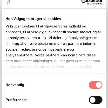
Hos Valgugen bruger vi cookies
Vi bruger cookies til at tilpasse vores indhold og
annoncer, til at vise dig funktioner til sociale medier og til
at analysere vores trafik. Vi deler også oplysninger om
din brug af vores website med vores partnere inden for
sociale medier, annonceringspartnere og
analysepartnere. Vores partnere kan kombinere disse
VIEW
data med andre oplysninger, du har givet dem, eller som
2. klasse - Emne 2
Samlede opgaver
de har indsamlet fra din brug af deres tjenester. Du
samtykker til vores cookies, hvis du fortsætter med at
anvende vores hjemmeside.
Samtykkevalg
Nødvendig
Præferencer