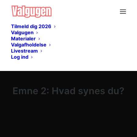
Tilmeld dig 2026
Valgugen
Materialer
Valgafholdelse
Livestream
Log ind
Emne 2: Hvad synes du?