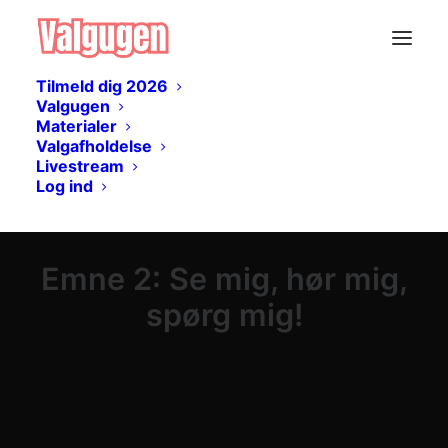
Tilmeld dig 2026
Valgugen
Materialer
Valgafholdelse
Livestream
Log ind
Emne 2: Se mig, hør mig,
spørg mig!