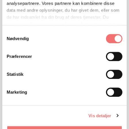
analysepartnere. Vores partnere kan kombinere disse
data med andre oplysninger, du har givet dem, eller som
de har indsamlet fra din brug af deres tjenester. Du
samtykker til vores cookies, hvis du fortsætter med at
anvende vores hjemmeside.
Samtykkevalg
Nødvendig
Præferencer
Statistik
VIEW
Opgave 1
Drengen, der ville redde havet
Marketing
Vis detaljer