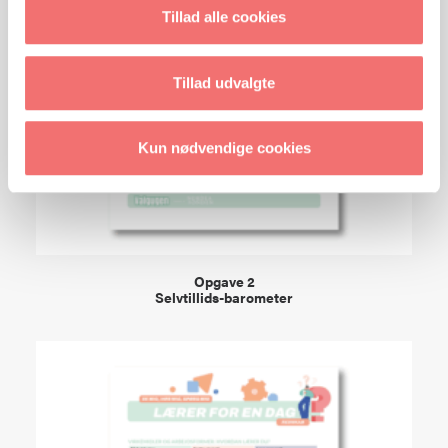
Tillad alle cookies
Tillad udvalgte
Kun nødvendige cookies
VIEW
Opgave 2
Selvtillids-barometer