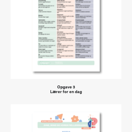
VIEW
Opgave 3
Lærer for en dag