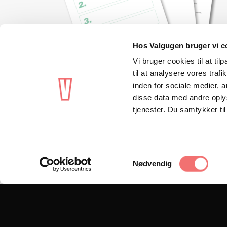
Hos Valgugen bruger vi c
Vi bruger cookies til at til
til at analysere vores tra
inden for sociale medier,
disse data med andre oplys
tjenester. Du samtykker t
VIEW
4. klasse - Emne 3
Samlede opgaver
Samtykkevalg
Nødvendig