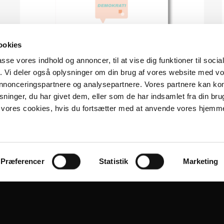
ookies
passe vores indhold og annoncer, til at vise dig funktioner til soci
fik. Vi deler også oplysninger om din brug af vores website med v
 annonceringspartnere og analysepartnere. Vores partnere kan k
ninger, du har givet dem, eller som de har indsamlet fra din bru
il vores cookies, hvis du fortsætter med at anvende vores hjemm
VIEW
Opgave 1
Introduktion til begreberne dialog og debat
Præferencer
Statistik
Marketing