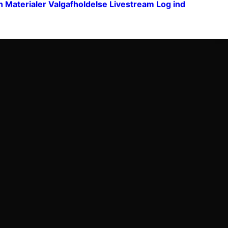
n
Materialer
Valgafholdelse
Livestream
Log ind