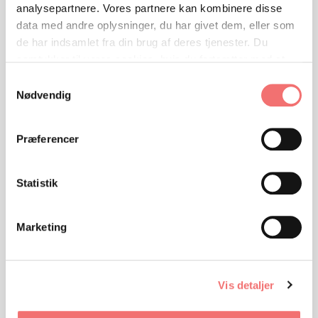
analysepartnere. Vores partnere kan kombinere disse
data med andre oplysninger, du har givet dem, eller som
de har indsamlet fra din brug af deres tjenester. Du
samtykker til vores cookies, hvis du fortsætter med at
anvende vores hjemmeside.
Samtykkevalg
Nødvendig
Præferencer
Statistik
VIEW
Opgave 1
Prioriteringsspil
Marketing
Vis detaljer