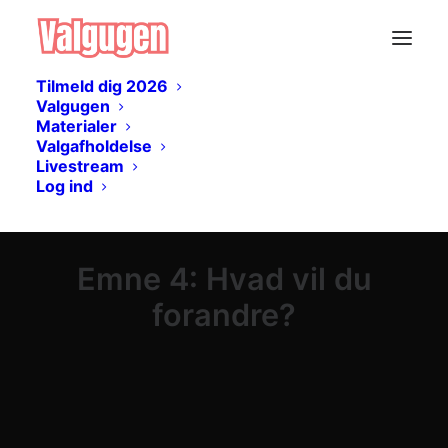
Tilmeld dig 2026
Valgugen
Materialer
Valgafholdelse
Livestream
Log ind
Emne 4: Hvad vil du
forandre?