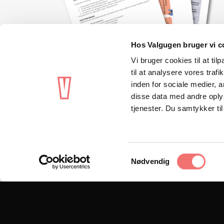
Hos Valgugen bruger vi c
Vi bruger cookies til at til
til at analysere vores tra
inden for sociale medier,
disse data med andre oplys
tjenester. Du samtykker t
VIEW
7. klasse - Emne 1
Samlede opgaver
Samtykkevalg
Nødvendig