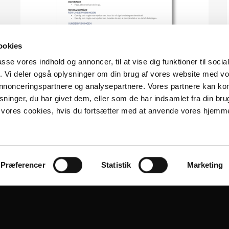
ookies
passe vores indhold og annoncer, til at vise dig funktioner til soci
fik. Vi deler også oplysninger om din brug af vores website med v
 annonceringspartnere og analysepartnere. Vores partnere kan k
ninger, du har givet dem, eller som de har indsamlet fra din bru
il vores cookies, hvis du fortsætter med at anvende vores hjemm
VIEW
Opgave 1
Hvad er demokrati?
Præferencer
Statistik
Marketing