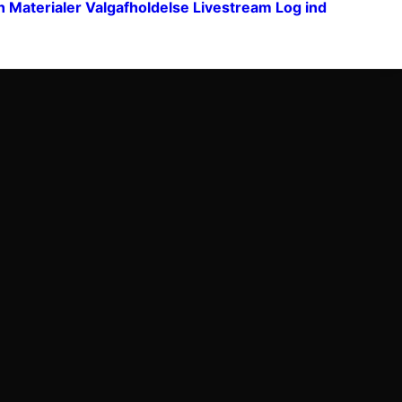
n
Materialer
Valgafholdelse
Livestream
Log ind