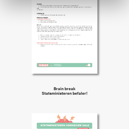
VIEW
Brain break
Statsministeren befaler!