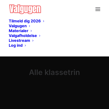
Tilmeld dig 2026
Valgugen
Materialer
Valgafholdelse
Livestream
Log ind
Alle klassetrin