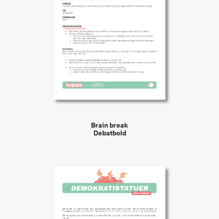
VIEW
Brain break
Debatbold