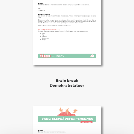
VIEW
Brain break
Demokratistatuer