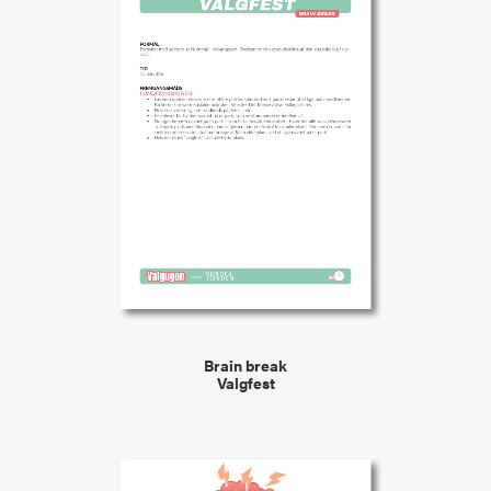
VIEW
Brain break
Valgfest