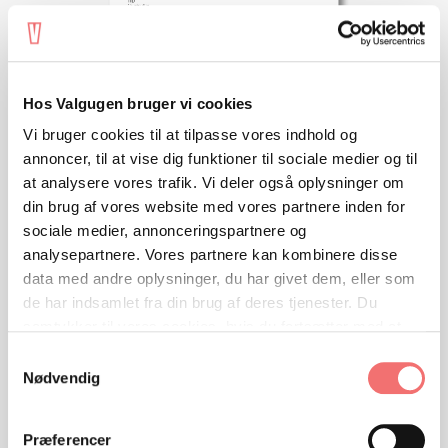
Hos Valgugen bruger vi cookies
Vi bruger cookies til at tilpasse vores indhold og
annoncer, til at vise dig funktioner til sociale medier og til
at analysere vores trafik. Vi deler også oplysninger om
din brug af vores website med vores partnere inden for
sociale medier, annonceringspartnere og
analysepartnere. Vores partnere kan kombinere disse
VIEW
data med andre oplysninger, du har givet dem, eller som
Brain break
Fang elevrådsforpersonen
de har indsamlet fra din brug af deres tjenester. Du
samtykker til vores cookies, hvis du fortsætter med at
anvende vores hjemmeside.
Samtykkevalg
Nødvendig
Præferencer